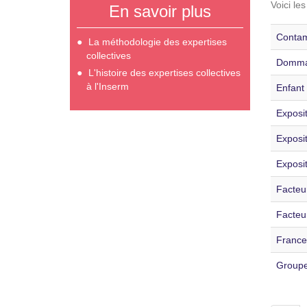
Voici le
En savoir plus
Contami
La méthodologie des expertises
collectives
Dommag
L'histoire des expertises collectives
à l'Inserm
Enfant 
Exposi
Exposi
Exposit
Facteur
Facteu
France
Groupe