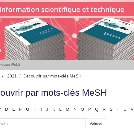
xique iPubli
2021
Découvrir par mots-clés MeSH
ouvrir par mots-clés MeSH
C
D
E
F
G
H
I
J
K
L
M
N
O
P
Q
R
S
T
U
V
Valider