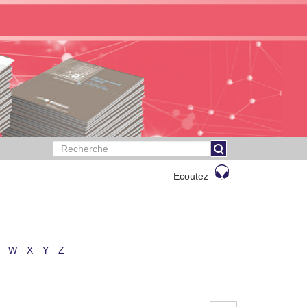
Ecoutez
W
X
Y
Z