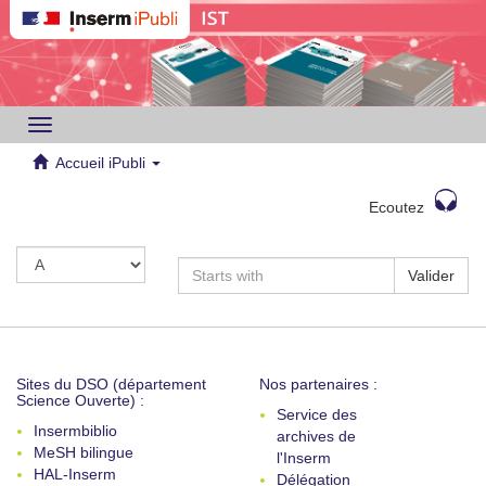
Toggle
navigation
Accueil iPubli
Ecoutez
Valider
Sites du DSO (département
Nos partenaires :
Science Ouverte) :
Service des
Insermbiblio
archives de
MeSH bilingue
l'Inserm
HAL-Inserm
Délégation