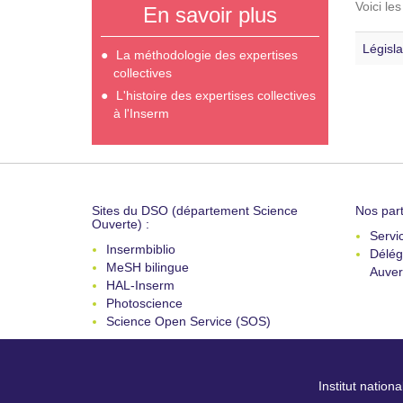
Voici le
En savoir plus
Législa
La méthodologie des expertises
collectives
L'histoire des expertises collectives
à l'Inserm
Sites du DSO (département Science
Nos part
Ouverte) :
Servi
Insermbiblio
Délég
MeSH bilingue
Auver
HAL-Inserm
Photoscience
Science Open Service (SOS)
Institut nation