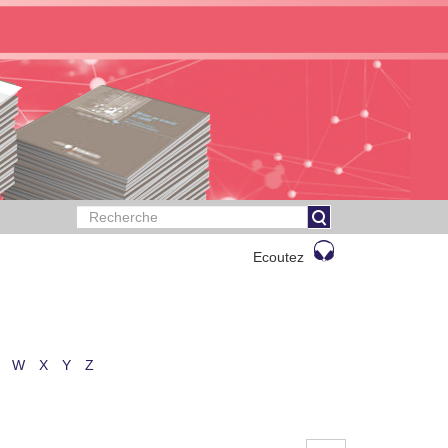
Ecoutez
W
X
Y
Z