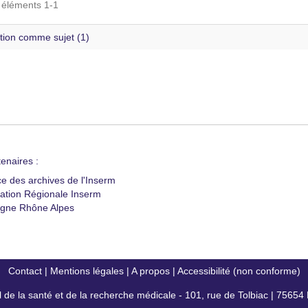
s éléments 1-1
tion comme sujet (1)
enaires :
ce des archives de l'Inserm
ation Régionale Inserm
gne Rhône Alpes
Contact
|
Mentions légales
|
A propos
|
Accessibilité (non conforme)
al de la santé et de la recherche médicale - 101, rue de Tolbiac | 7565