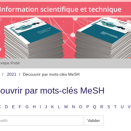
xique iPubli
2021
Découvrir par mots-clés MeSH
ouvrir par mots-clés MeSH
C
D
E
F
G
H
I
J
K
L
M
N
O
P
Q
R
S
T
U
V
Valider