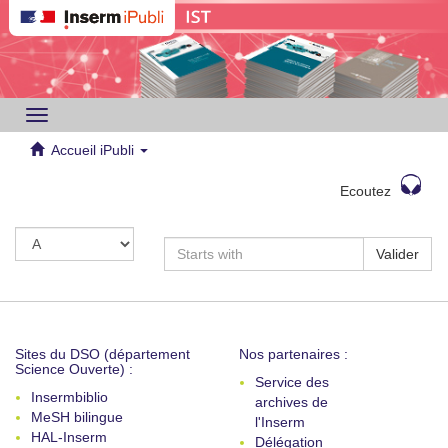
Toggle
navigation
Accueil iPubli
Ecoutez
Valider
Sites du DSO (département
Nos partenaires :
Science Ouverte) :
Service des
Insermbiblio
archives de
MeSH bilingue
l'Inserm
HAL-Inserm
Délégation