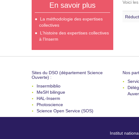
Voici le
En savoir plus
Réduct
La méthodologie des expertises
collectives
L'histoire des expertises collectives
à l'Inserm
Sites du DSO (département Science
Nos part
Ouverte) :
Servi
Insermbiblio
Délég
MeSH bilingue
Auver
HAL-Inserm
Photoscience
Science Open Service (SOS)
Institut nation