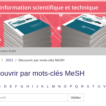
xique iPubli
2021
Découvrir par mots-clés MeSH
ouvrir par mots-clés MeSH
C
D
E
F
G
H
I
J
K
L
M
N
O
P
Q
R
S
T
U
V
Valider