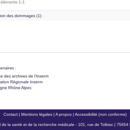
s éléments 1-1
ion des dommages (1)
enaires :
ce des archives de l'Inserm
ation Régionale Inserm
gne Rhône Alpes
Contact
|
Mentions légales
|
A propos
|
Accessibilité (non conforme)
al de la santé et de la recherche médicale - 101, rue de Tolbiac | 7565