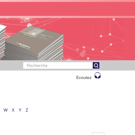
Ecoutez
W
X
Y
Z