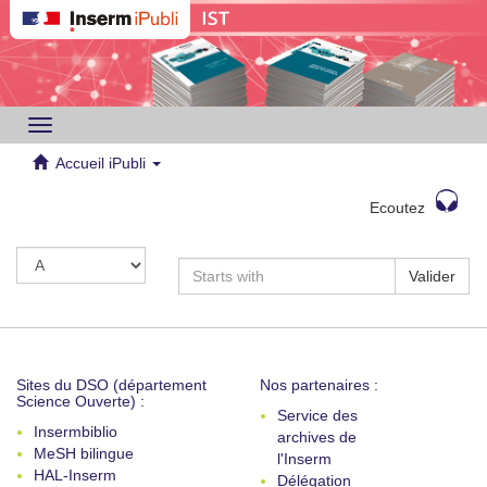
Toggle
navigation
Accueil iPubli
Ecoutez
Valider
Sites du DSO (département
Nos partenaires :
Science Ouverte) :
Service des
Insermbiblio
archives de
MeSH bilingue
l'Inserm
HAL-Inserm
Délégation