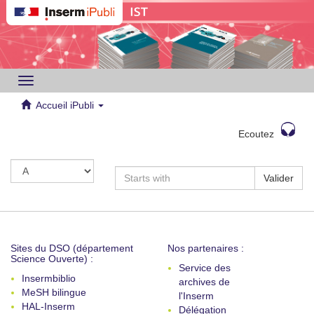
Toggle
navigation
Accueil iPubli
Ecoutez
Valider
Sites du DSO (département
Nos partenaires :
Science Ouverte) :
Service des
Insermbiblio
archives de
MeSH bilingue
l'Inserm
HAL-Inserm
Délégation