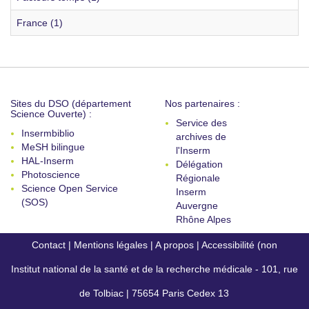
France (1)
Sites du DSO (département
Nos partenaires :
Science Ouverte) :
Service des
Insermbiblio
archives de
MeSH bilingue
l'Inserm
HAL-Inserm
Délégation
Photoscience
Régionale
Science Open Service
Inserm
(SOS)
Auvergne
Rhône Alpes
Contact
|
Mentions légales
|
A propos
|
Accessibilité (non
Institut national de la santé et de la recherche médicale - 101, rue
conforme)
de Tolbiac | 75654 Paris Cedex 13