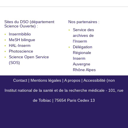
Sites du DSO (département
Nos partenaires :
Science Ouverte) :
Service des
Insermbiblio
archives de
MeSH bilingue
l'Inserm
HAL-Inserm
Délégation
Photoscience
Régionale
Science Open Service
Inserm
(SOS)
Auvergne
Rhône Alpes
Contact
|
Mentions légales
|
A propos
|
Accessibilité (non
Institut national de la santé et de la recherche médicale - 101, rue
conforme)
de Tolbiac | 75654 Paris Cedex 13