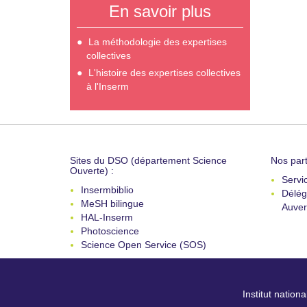
En savoir plus
La méthodologie des expertises
collectives
L'histoire des expertises collectives
à l'Inserm
Sites du DSO (département Science
Nos part
Ouverte) :
Servi
Insermbiblio
Délég
MeSH bilingue
Auver
HAL-Inserm
Photoscience
Science Open Service (SOS)
Institut nation