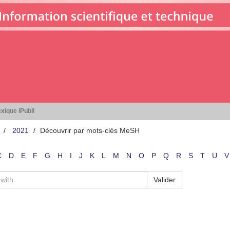
xique iPubli
2021
Découvrir par mots-clés MeSH
C
D
E
F
G
H
I
J
K
L
M
N
O
P
Q
R
S
T
U
V
Valider