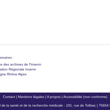
enaires :
ce des archives de l'Inserm
ation Régionale Inserm
gne Rhône Alpes
Contact
|
Mentions légales
|
A propos
|
Accessibilité (non conforme)
al de la santé et de la recherche médicale - 101, rue de Tolbiac | 7565