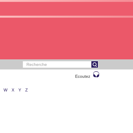
Ecoutez
W
X
Y
Z