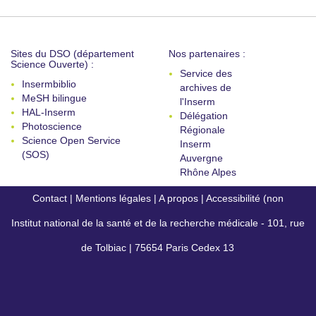
Sites du DSO (département
Nos partenaires :
Science Ouverte) :
Service des
Insermbiblio
archives de
MeSH bilingue
l'Inserm
HAL-Inserm
Délégation
Photoscience
Régionale
Science Open Service
Inserm
(SOS)
Auvergne
Rhône Alpes
Contact
|
Mentions légales
|
A propos
|
Accessibilité (non
Institut national de la santé et de la recherche médicale - 101, rue
conforme)
de Tolbiac | 75654 Paris Cedex 13