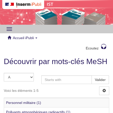
Toggle
navigation
Accueil iPubli
Ecoutez
Découvrir par mots-clés MeSH
Valider
Voici les éléments 1-5
Personnel militaire (1)
Polluants atmosphériques radioactifs (1)