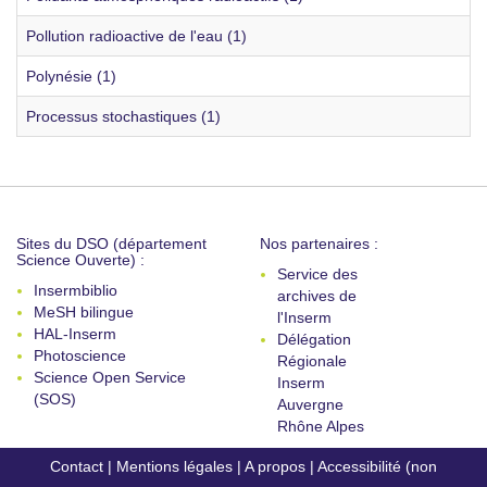
Pollution radioactive de l'eau (1)
Polynésie (1)
Processus stochastiques (1)
Sites du DSO (département
Nos partenaires :
Science Ouverte) :
Service des
Insermbiblio
archives de
MeSH bilingue
l'Inserm
HAL-Inserm
Délégation
Photoscience
Régionale
Science Open Service
Inserm
(SOS)
Auvergne
Rhône Alpes
Contact
|
Mentions légales
|
A propos
|
Accessibilité (non