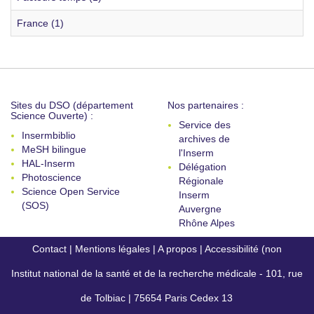
France (1)
Sites du DSO (département
Nos partenaires :
Science Ouverte) :
Service des
Insermbiblio
archives de
MeSH bilingue
l'Inserm
HAL-Inserm
Délégation
Photoscience
Régionale
Science Open Service
Inserm
(SOS)
Auvergne
Rhône Alpes
Contact
|
Mentions légales
|
A propos
|
Accessibilité (non
Institut national de la santé et de la recherche médicale - 101, rue
conforme)
de Tolbiac | 75654 Paris Cedex 13