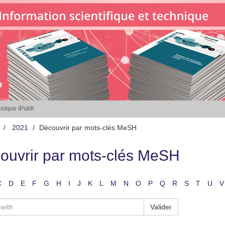
xique iPubli
2021
Découvrir par mots-clés MeSH
ouvrir par mots-clés MeSH
C
D
E
F
G
H
I
J
K
L
M
N
O
P
Q
R
S
T
U
V
Valider