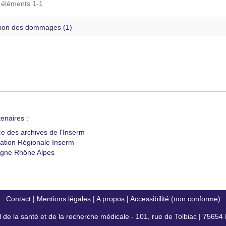
s éléments 1-1
ion des dommages (1)
enaires :
ce des archives de l'Inserm
ation Régionale Inserm
gne Rhône Alpes
Contact
|
Mentions légales
|
A propos
|
Accessibilité (non conforme)
al de la santé et de la recherche médicale - 101, rue de Tolbiac | 7565