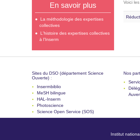
Voici le
En savoir plus
Réduct
La méthodologie des expertises
collectives
L'histoire des expertises collectives
à l'Inserm
Sites du DSO (département Science
Nos part
Ouverte) :
Servi
Insermbiblio
Délég
MeSH bilingue
Auver
HAL-Inserm
Photoscience
Science Open Service (SOS)
Institut nation