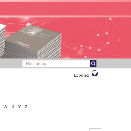
Ecoutez
W
X
Y
Z