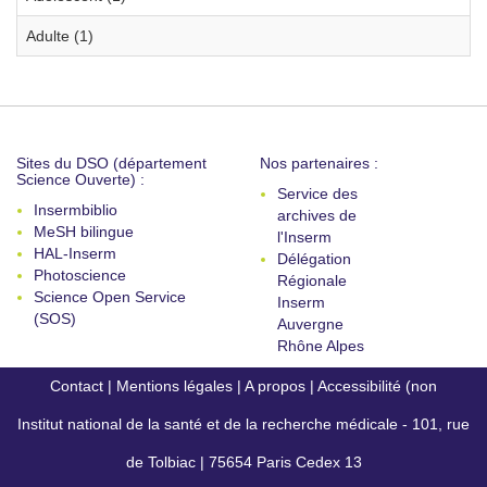
Adulte (1)
Sites du DSO (département
Nos partenaires :
Science Ouverte) :
Service des
Insermbiblio
archives de
MeSH bilingue
l'Inserm
HAL-Inserm
Délégation
Photoscience
Régionale
Science Open Service
Inserm
(SOS)
Auvergne
Rhône Alpes
Contact
|
Mentions légales
|
A propos
|
Accessibilité (non
Institut national de la santé et de la recherche médicale - 101, rue
conforme)
de Tolbiac | 75654 Paris Cedex 13