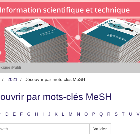
xique iPubli
2021
Découvrir par mots-clés MeSH
ouvrir par mots-clés MeSH
C
D
E
F
G
H
I
J
K
L
M
N
O
P
Q
R
S
T
U
V
Valider