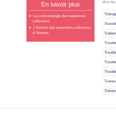
Voici le
En savoir plus
Thérap
La méthodologie des expertises
collectives
Toxicit
L'histoire des expertises collectives
à l'Inserm
Traitem
Trouble
Trouble
Trouble
Trouble
Tumeur
Tumeur