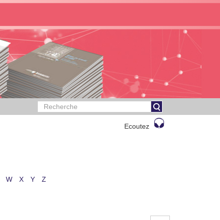
Ecoutez
W
X
Y
Z