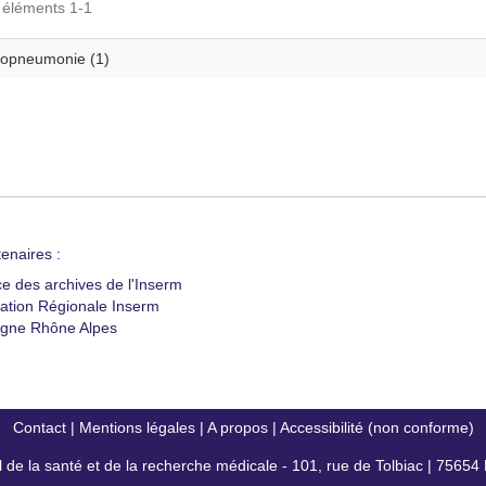
s éléments 1-1
opneumonie (1)
enaires :
ce des archives de l'Inserm
ation Régionale Inserm
gne Rhône Alpes
Contact
|
Mentions légales
|
A propos
|
Accessibilité (non conforme)
al de la santé et de la recherche médicale - 101, rue de Tolbiac | 7565