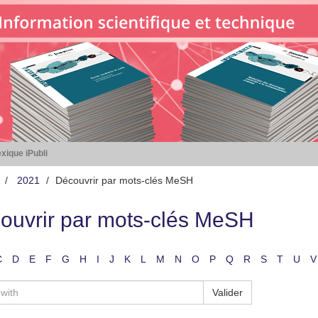
xique iPubli
2021
Découvrir par mots-clés MeSH
ouvrir par mots-clés MeSH
C
D
E
F
G
H
I
J
K
L
M
N
O
P
Q
R
S
T
U
V
Valider