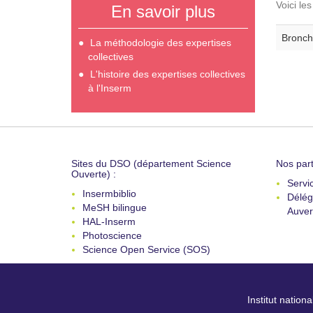
Voici le
En savoir plus
Bronch
La méthodologie des expertises
collectives
L'histoire des expertises collectives
à l'Inserm
Sites du DSO (département Science
Nos part
Ouverte) :
Servi
Insermbiblio
Délég
MeSH bilingue
Auver
HAL-Inserm
Photoscience
Science Open Service (SOS)
Institut nation