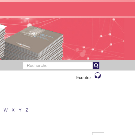
Ecoutez
W
X
Y
Z