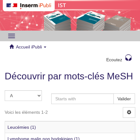
Toggle
navigation
Accueil iPubli
Ecoutez
Découvrir par mots-clés MeSH
Valider
Voici les éléments 1-2
Leucémies (1)
Lymphome malin non hodgkinien (1)