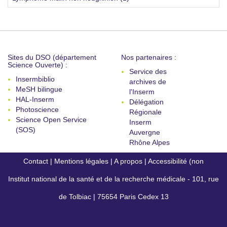
Sites du DSO (département
Nos partenaires :
Science Ouverte) :
Service des
Insermbiblio
archives de
MeSH bilingue
l'Inserm
HAL-Inserm
Délégation
Photoscience
Régionale
Science Open Service
Inserm
(SOS)
Auvergne
Rhône Alpes
Contact
|
Mentions légales
|
A propos
|
Accessibilité (non
Institut national de la santé et de la recherche médicale - 101, rue
conforme)
de Tolbiac | 75654 Paris Cedex 13