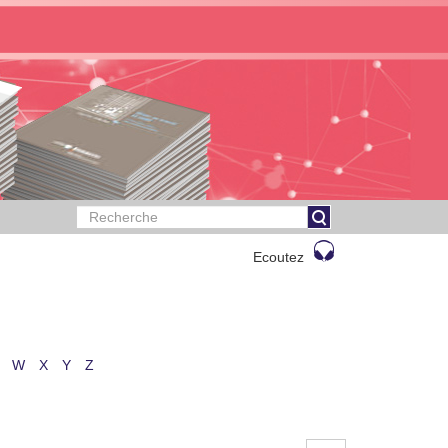
Ecoutez
W
X
Y
Z