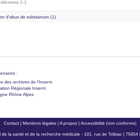
s éléments 1-1
ion d'abus de substances (1)
enaires :
ce des archives de l'Inserm
ation Régionale Inserm
gne Rhône Alpes
Contact
|
Mentions légales
|
A propos
|
Accessibilité (non conforme)
al de la santé et de la recherche médicale - 101, rue de Tolbiac | 7565