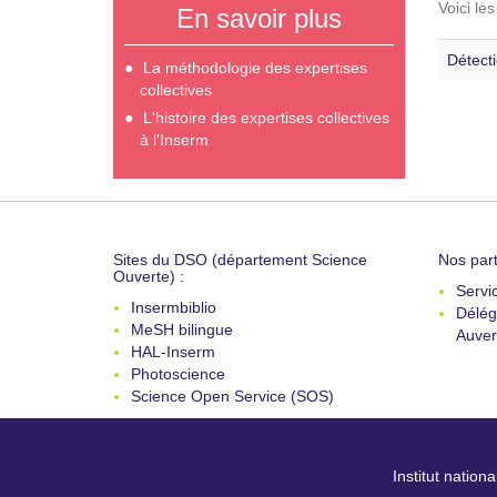
Voici le
En savoir plus
Détect
La méthodologie des expertises
collectives
L'histoire des expertises collectives
à l'Inserm
Sites du DSO (département Science
Nos part
Ouverte) :
Servi
Insermbiblio
Délég
MeSH bilingue
Auver
HAL-Inserm
Photoscience
Science Open Service (SOS)
Institut nation