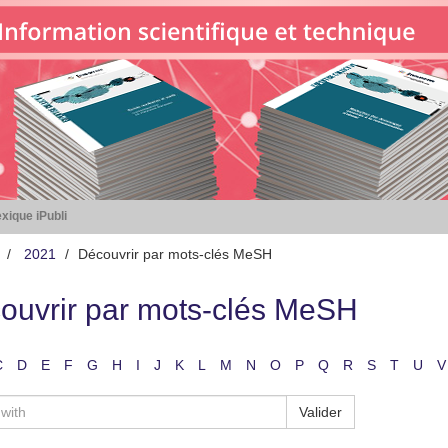
xique iPubli
2021
Découvrir par mots-clés MeSH
ouvrir par mots-clés MeSH
C
D
E
F
G
H
I
J
K
L
M
N
O
P
Q
R
S
T
U
V
Valider