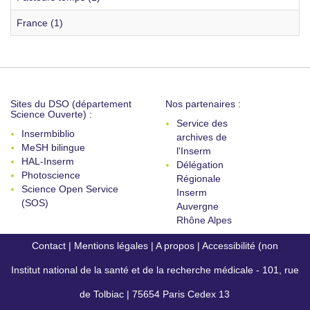
France (1)
Sites du DSO (département
Nos partenaires :
Science Ouverte) :
Service des
Insermbiblio
archives de
MeSH bilingue
l'Inserm
HAL-Inserm
Délégation
Photoscience
Régionale
Science Open Service
Inserm
(SOS)
Auvergne
Rhône Alpes
Contact
|
Mentions légales
|
A propos
|
Accessibilité (non
Institut national de la santé et de la recherche médicale - 101, rue
conforme)
de Tolbiac | 75654 Paris Cedex 13