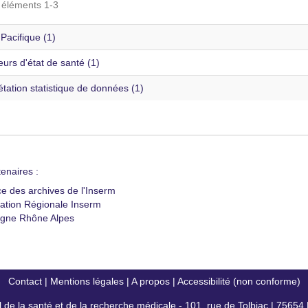
s éléments 1-3
 Pacifique (1)
eurs d'état de santé (1)
étation statistique de données (1)
enaires :
ce des archives de l'Inserm
ation Régionale Inserm
gne Rhône Alpes
Contact
|
Mentions légales
|
A propos
|
Accessibilité (non conforme)
al de la santé et de la recherche médicale - 101, rue de Tolbiac | 7565