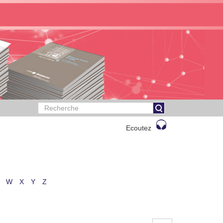
Ecoutez
W
X
Y
Z