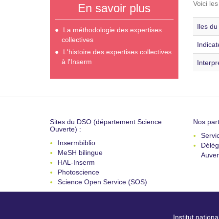
Voici le
En savoir plus
Iles du
La méthodologie des expertises
collectives
Indicat
L'histoire des expertises collectives
à l'Inserm
Interpr
Sites du DSO (département Science
Nos part
Ouverte) :
Servi
Insermbiblio
Délég
MeSH bilingue
Auver
HAL-Inserm
Photoscience
Science Open Service (SOS)
Institut nation