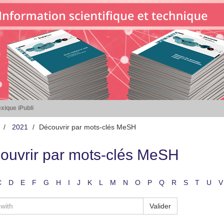
xique iPubli
2021
Découvrir par mots-clés MeSH
ouvrir par mots-clés MeSH
C
D
E
F
G
H
I
J
K
L
M
N
O
P
Q
R
S
T
U
V
Valider