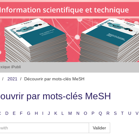
xique iPubli
2021
Découvrir par mots-clés MeSH
ouvrir par mots-clés MeSH
C
D
E
F
G
H
I
J
K
L
M
N
O
P
Q
R
S
T
U
V
Valider