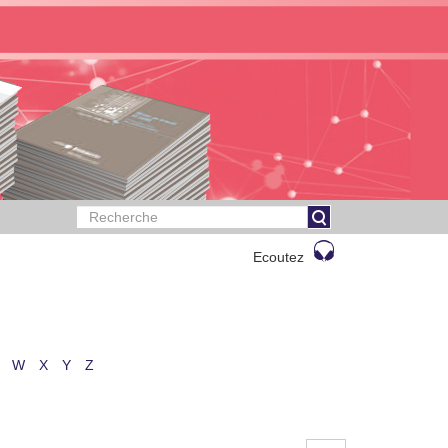
Ecoutez
W
X
Y
Z