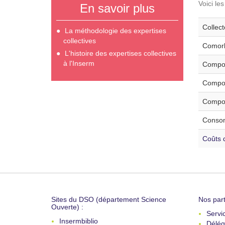
Voici le
En savoir plus
Collec
La méthodologie des expertises
collectives
Comorb
L'histoire des expertises collectives
à l'Inserm
Compor
Compor
Compor
Consom
Coûts d
Sites du DSO (département Science
Nos part
Ouverte) :
Servi
Insermbiblio
Délég