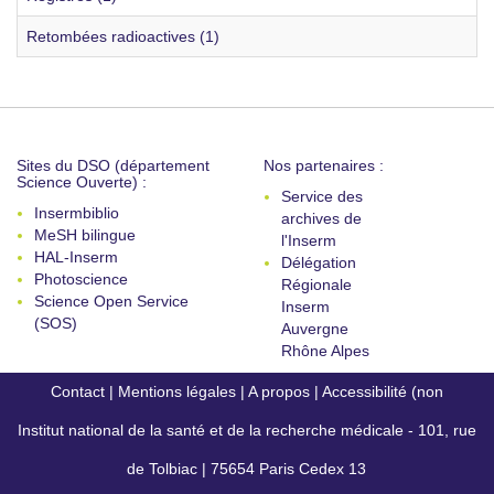
Retombées radioactives (1)
Sites du DSO (département
Nos partenaires :
Science Ouverte) :
Service des
Insermbiblio
archives de
MeSH bilingue
l'Inserm
HAL-Inserm
Délégation
Photoscience
Régionale
Science Open Service
Inserm
(SOS)
Auvergne
Rhône Alpes
Contact
|
Mentions légales
|
A propos
|
Accessibilité (non
Institut national de la santé et de la recherche médicale - 101, rue
conforme)
de Tolbiac | 75654 Paris Cedex 13