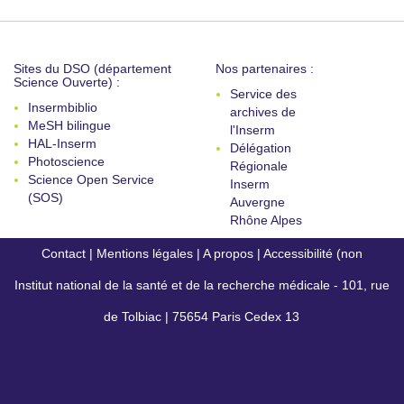
Sites du DSO (département
Nos partenaires :
Science Ouverte) :
Service des
Insermbiblio
archives de
MeSH bilingue
l'Inserm
HAL-Inserm
Délégation
Photoscience
Régionale
Science Open Service
Inserm
(SOS)
Auvergne
Rhône Alpes
Contact
|
Mentions légales
|
A propos
|
Accessibilité (non
Institut national de la santé et de la recherche médicale - 101, rue
conforme)
de Tolbiac | 75654 Paris Cedex 13