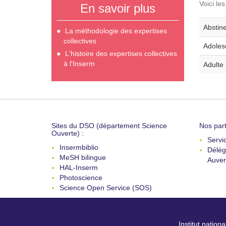
Voici le
En savoir plus
Abstine
La méthodologie des expertises
collectives
Adoles
L'histoire des expertises collectives
à l'Inserm
Adulte 
Sites du DSO (département Science
Nos part
Ouverte) :
Servi
Insermbiblio
Délég
MeSH bilingue
Auver
HAL-Inserm
Photoscience
Science Open Service (SOS)
Institut nation