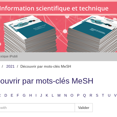
xique iPubli
2021
Découvrir par mots-clés MeSH
ouvrir par mots-clés MeSH
C
D
E
F
G
H
I
J
K
L
M
N
O
P
Q
R
S
T
U
V
Valider