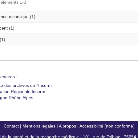
s éléments 1-3
nce alcoolique (1)
cent (1)
(1)
enaires :
ce des archives de l'Inserm
ation Régionale Inserm
gne Rhône Alpes
Contact
|
Mentions légales
|
A propos
|
Accessibilité (non conforme)
al de la santé et de la recherche médicale - 101, rue de Tolbiac | 7565