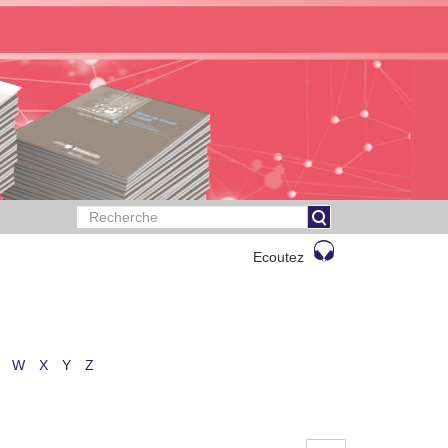
Ecoutez
W
X
Y
Z