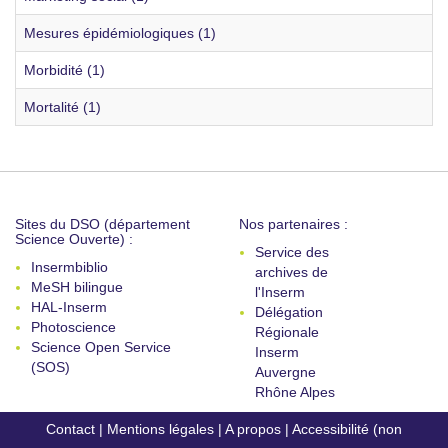
Mesures épidémiologiques (1)
Morbidité (1)
Mortalité (1)
Sites du DSO (département
Nos partenaires :
Science Ouverte) :
Service des
Insermbiblio
archives de
MeSH bilingue
l'Inserm
HAL-Inserm
Délégation
Photoscience
Régionale
Science Open Service
Inserm
(SOS)
Auvergne
Rhône Alpes
Contact
|
Mentions légales
|
A propos
|
Accessibilité (non