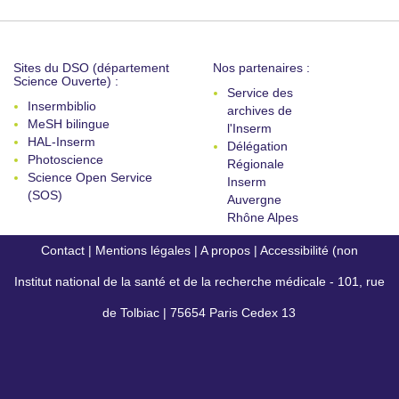
Sites du DSO (département
Nos partenaires :
Science Ouverte) :
Service des
Insermbiblio
archives de
MeSH bilingue
l'Inserm
HAL-Inserm
Délégation
Photoscience
Régionale
Science Open Service
Inserm
(SOS)
Auvergne
Rhône Alpes
Contact
|
Mentions légales
|
A propos
|
Accessibilité (non
Institut national de la santé et de la recherche médicale - 101, rue
conforme)
de Tolbiac | 75654 Paris Cedex 13