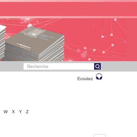
Ecoutez
W
X
Y
Z