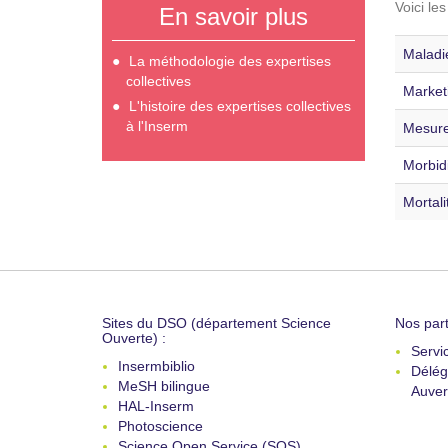
Voici le
En savoir plus
Maladi
La méthodologie des expertises
collectives
Marketi
L'histoire des expertises collectives
à l'Inserm
Mesure
Morbidi
Mortali
Sites du DSO (département Science
Nos part
Ouverte) :
Servi
Insermbiblio
Délég
MeSH bilingue
Auver
HAL-Inserm
Photoscience
Science Open Service (SOS)