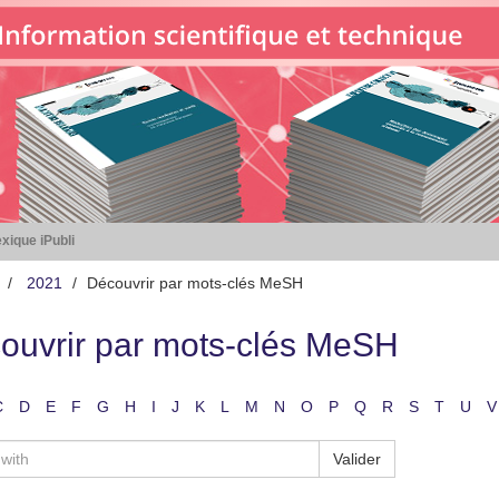
xique iPubli
2021
Découvrir par mots-clés MeSH
ouvrir par mots-clés MeSH
C
D
E
F
G
H
I
J
K
L
M
N
O
P
Q
R
S
T
U
V
Valider