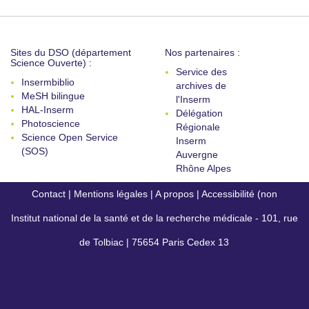
Sites du DSO (département
Nos partenaires :
Science Ouverte) :
Service des
Insermbiblio
archives de
MeSH bilingue
l'Inserm
HAL-Inserm
Délégation
Photoscience
Régionale
Science Open Service
Inserm
(SOS)
Auvergne
Rhône Alpes
Contact
|
Mentions légales
|
A propos
|
Accessibilité (non
Institut national de la santé et de la recherche médicale - 101, rue
conforme)
de Tolbiac | 75654 Paris Cedex 13