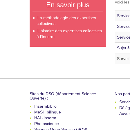
Voici le
En savoir plus
Service
La méthodologie des expertises
collectives
Servic
L'histoire des expertises collectives
à l'Inserm
Service
Sujet â
Surveil
Sites du DSO (département Science
Nos part
Ouverte) :
Servi
Insermbiblio
Délég
MeSH bilingue
Auver
HAL-Inserm
Photoscience
Science Open Service (SOS)