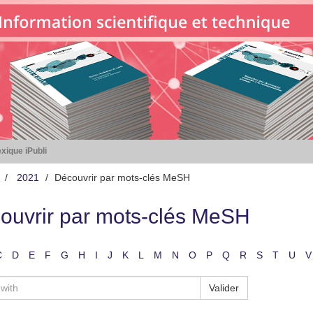
xique iPubli
2021
Découvrir par mots-clés MeSH
ouvrir par mots-clés MeSH
C
D
E
F
G
H
I
J
K
L
M
N
O
P
Q
R
S
T
U
V
Valider