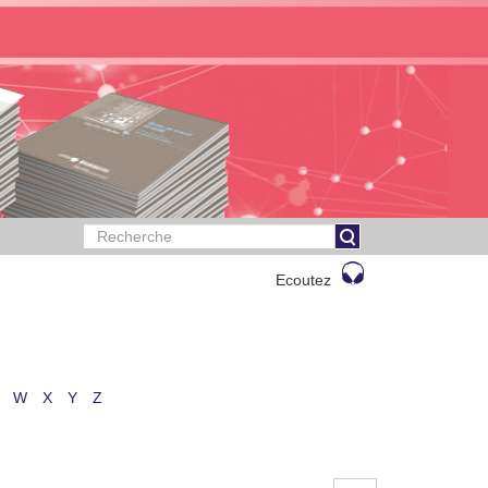
Ecoutez
W
X
Y
Z