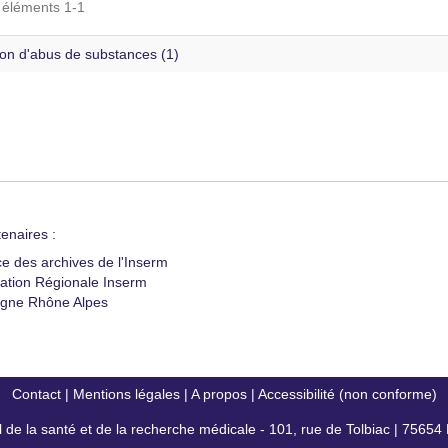
s éléments 1-1
ion d'abus de substances (1)
enaires :
ce des archives de l'Inserm
ation Régionale Inserm
gne Rhône Alpes
Contact
|
Mentions légales
|
A propos
|
Accessibilité (non conforme)
al de la santé et de la recherche médicale - 101, rue de Tolbiac | 7565