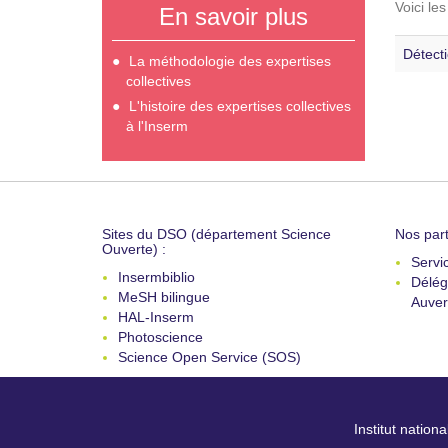
Voici le
En savoir plus
Détect
La méthodologie des expertises
collectives
L'histoire des expertises collectives
à l'Inserm
Sites du DSO (département Science
Nos part
Ouverte) :
Servi
Insermbiblio
Délég
MeSH bilingue
Auver
HAL-Inserm
Photoscience
Science Open Service (SOS)
Institut nation