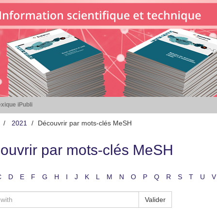
xique iPubli
2021
Découvrir par mots-clés MeSH
ouvrir par mots-clés MeSH
C
D
E
F
G
H
I
J
K
L
M
N
O
P
Q
R
S
T
U
V
Valider