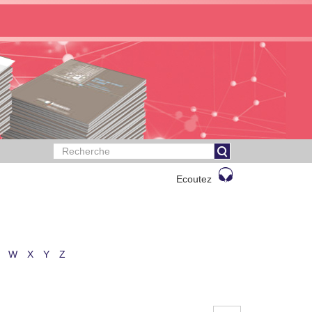
Ecoutez
W
X
Y
Z