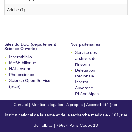
Adulte (1)
Sites du DSO (département
Nos partenaires :
Science Ouverte) :
Service des
Insermbiblio
archives de
MeSH bilingue
l'Inserm
HAL-Inserm
Délégation
Photoscience
Régionale
Science Open Service
Inserm
(SOS)
Auvergne
Rhône Alpes
Contact
|
Mentions légales
|
A propos
|
Accessibilité (non
Institut national de la santé et de la recherche médicale - 101, rue
conforme)
de Tolbiac | 75654 Paris Cedex 13