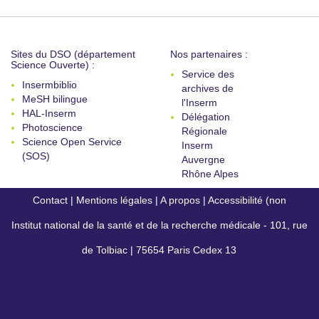
Sites du DSO (département
Nos partenaires :
Science Ouverte) :
Service des
Insermbiblio
archives de
MeSH bilingue
l'Inserm
HAL-Inserm
Délégation
Photoscience
Régionale
Science Open Service
Inserm
(SOS)
Auvergne
Rhône Alpes
Contact
|
Mentions légales
|
A propos
|
Accessibilité (non
Institut national de la santé et de la recherche médicale - 101, rue
conforme)
de Tolbiac | 75654 Paris Cedex 13