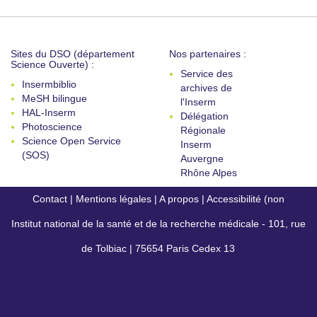
Sites du DSO (département
Nos partenaires :
Science Ouverte) :
Service des
Insermbiblio
archives de
MeSH bilingue
l'Inserm
HAL-Inserm
Délégation
Photoscience
Régionale
Science Open Service
Inserm
(SOS)
Auvergne
Rhône Alpes
Contact
|
Mentions légales
|
A propos
|
Accessibilité (non
Institut national de la santé et de la recherche médicale - 101, rue
conforme)
de Tolbiac | 75654 Paris Cedex 13