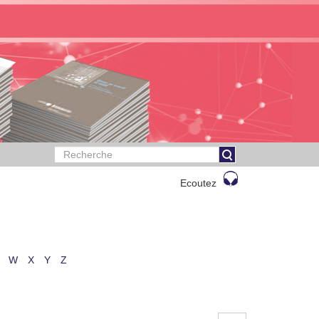
Ecoutez
W
X
Y
Z