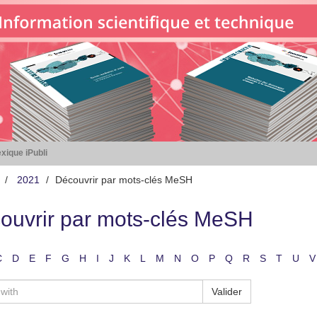
xique iPubli
2021
Découvrir par mots-clés MeSH
ouvrir par mots-clés MeSH
C
D
E
F
G
H
I
J
K
L
M
N
O
P
Q
R
S
T
U
V
Valider