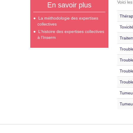
Voici le
En savoir plus
Thérap
La méthodologie des expertises
collectives
Toxicit
L'histoire des expertises collectives
à l'Inserm
Traitem
Trouble
Trouble
Trouble
Trouble
Tumeur
Tumeur