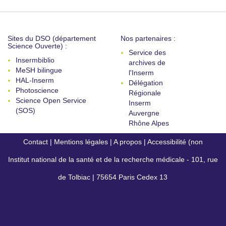
Sites du DSO (département
Nos partenaires :
Science Ouverte) :
Service des
Insermbiblio
archives de
MeSH bilingue
l'Inserm
HAL-Inserm
Délégation
Photoscience
Régionale
Science Open Service
Inserm
(SOS)
Auvergne
Rhône Alpes
Contact
|
Mentions légales
|
A propos
|
Accessibilité (non
Institut national de la santé et de la recherche médicale - 101, rue
conforme)
de Tolbiac | 75654 Paris Cedex 13