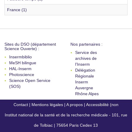
France (1)
Sites du DSO (département
Nos partenaires :
Science Ouverte) :
Service des
Insermbiblio
archives de
MeSH bilingue
l'Inserm
HAL-Inserm
Délégation
Photoscience
Régionale
Science Open Service
Inserm
(SOS)
Auvergne
Rhône Alpes
Contact
|
Mentions légales
|
A propos
|
Accessibilité (non
Institut national de la santé et de la recherche médicale - 101, rue
conforme)
de Tolbiac | 75654 Paris Cedex 13