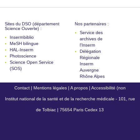
Sites du DSO (département
Nos partenaires :
Science Ouverte) :
Service des
Insermbiblio
archives de
MeSH bilingue
l'Inserm
HAL-Inserm
Délégation
Photoscience
Régionale
Science Open Service
Inserm
(SOS)
Auvergne
Rhône Alpes
Contact
|
Mentions légales
|
A propos
|
Accessibilité (non
Institut national de la santé et de la recherche médicale - 101, rue
conforme)
de Tolbiac | 75654 Paris Cedex 13