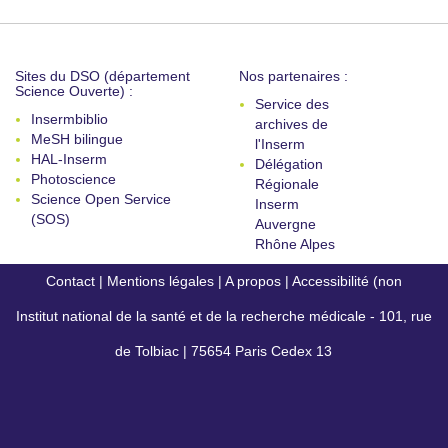
Sites du DSO (département
Nos partenaires :
Science Ouverte) :
Service des
Insermbiblio
archives de
MeSH bilingue
l'Inserm
HAL-Inserm
Délégation
Photoscience
Régionale
Science Open Service
Inserm
(SOS)
Auvergne
Rhône Alpes
Contact
|
Mentions légales
|
A propos
|
Accessibilité (non
Institut national de la santé et de la recherche médicale - 101, rue
conforme)
de Tolbiac | 75654 Paris Cedex 13