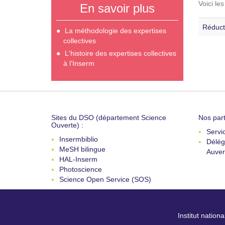
Voici le
En savoir plus
Réduct
La méthodologie des expertises
collectives
L'histoire des expertises collectives
à l'Inserm
Sites du DSO (département Science
Nos part
Ouverte) :
Servi
Insermbiblio
Délég
MeSH bilingue
Auver
HAL-Inserm
Photoscience
Science Open Service (SOS)
Institut nation