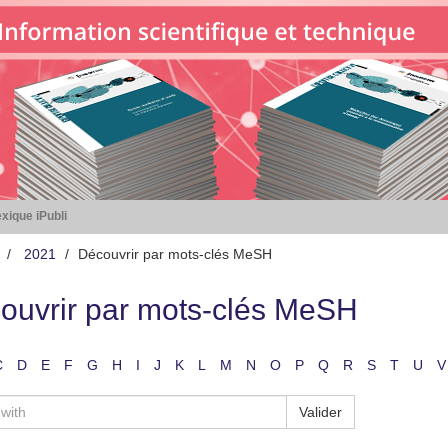
xique iPubli
2021
Découvrir par mots-clés MeSH
ouvrir par mots-clés MeSH
C
D
E
F
G
H
I
J
K
L
M
N
O
P
Q
R
S
T
U
V
Valider