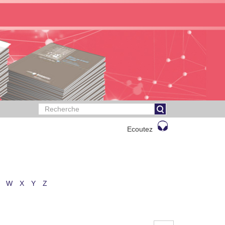
Ecoutez
W
X
Y
Z