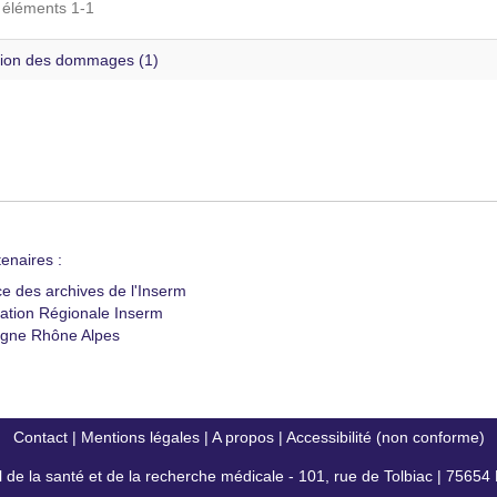
s éléments 1-1
ion des dommages (1)
enaires :
ce des archives de l'Inserm
ation Régionale Inserm
gne Rhône Alpes
Contact
|
Mentions légales
|
A propos
|
Accessibilité (non conforme)
al de la santé et de la recherche médicale - 101, rue de Tolbiac | 7565