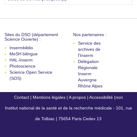
Sites du DSO (département
Nos partenaires :
Science Ouverte) :
Service des
Insermbiblio
archives de
MeSH bilingue
l'Inserm
HAL-Inserm
Délégation
Photoscience
Régionale
Science Open Service
Inserm
(SOS)
Auvergne
Rhône Alpes
Contact
|
Mentions légales
|
A propos
|
Accessibilité (non
Institut national de la santé et de la recherche médicale - 101, rue
conforme)
de Tolbiac | 75654 Paris Cedex 13