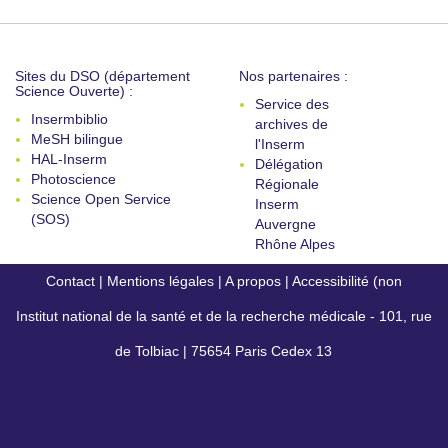
Sites du DSO (département
Nos partenaires :
Science Ouverte) :
Service des
Insermbiblio
archives de
MeSH bilingue
l'Inserm
HAL-Inserm
Délégation
Photoscience
Régionale
Science Open Service
Inserm
(SOS)
Auvergne
Rhône Alpes
Contact
|
Mentions légales
|
A propos
|
Accessibilité (non
Institut national de la santé et de la recherche médicale - 101, rue
conforme)
de Tolbiac | 75654 Paris Cedex 13