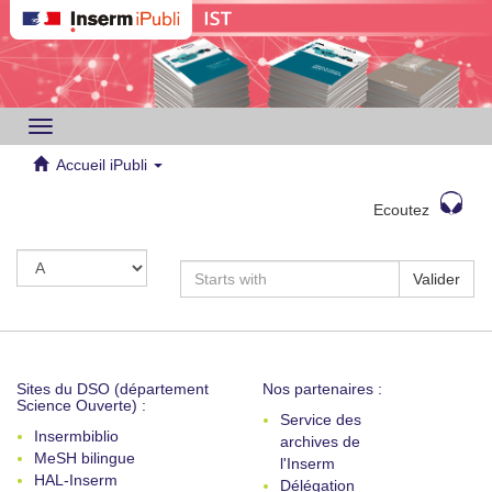
Toggle
navigation
Accueil iPubli
Ecoutez
Valider
Sites du DSO (département
Nos partenaires :
Science Ouverte) :
Service des
Insermbiblio
archives de
MeSH bilingue
l'Inserm
HAL-Inserm
Délégation