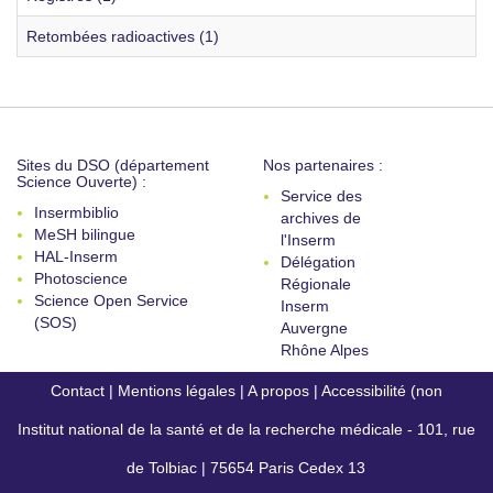
Retombées radioactives (1)
Sites du DSO (département
Nos partenaires :
Science Ouverte) :
Service des
Insermbiblio
archives de
MeSH bilingue
l'Inserm
HAL-Inserm
Délégation
Photoscience
Régionale
Science Open Service
Inserm
(SOS)
Auvergne
Rhône Alpes
Contact
|
Mentions légales
|
A propos
|
Accessibilité (non
Institut national de la santé et de la recherche médicale - 101, rue
conforme)
de Tolbiac | 75654 Paris Cedex 13