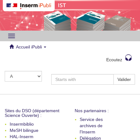
Toggle
navigation
Accueil iPubli
Ecoutez
Valider
Sites du DSO (département
Nos partenaires :
Science Ouverte) :
Service des
Insermbiblio
archives de
MeSH bilingue
l'Inserm
HAL-Inserm
Délégation