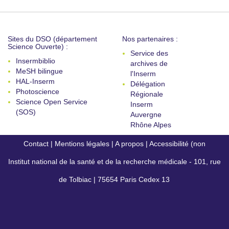
Sites du DSO (département
Nos partenaires :
Science Ouverte) :
Service des
Insermbiblio
archives de
MeSH bilingue
l'Inserm
HAL-Inserm
Délégation
Photoscience
Régionale
Science Open Service
Inserm
(SOS)
Auvergne
Rhône Alpes
Contact
|
Mentions légales
|
A propos
|
Accessibilité (non
Institut national de la santé et de la recherche médicale - 101, rue
conforme)
de Tolbiac | 75654 Paris Cedex 13