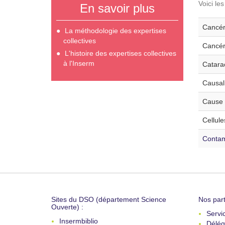
Voici le
En savoir plus
Cancér
La méthodologie des expertises
collectives
Cancér
L'histoire des expertises collectives
à l'Inserm
Catarac
Causali
Cause 
Cellule
Contami
Sites du DSO (département Science
Nos part
Ouverte) :
Servi
Insermbiblio
Délég