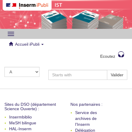
Toggle
navigation
Accueil iPubli
Ecoutez
Valider
Sites du DSO (département
Nos partenaires :
Science Ouverte) :
Service des
Insermbiblio
archives de
MeSH bilingue
l'Inserm
HAL-Inserm
Délégation