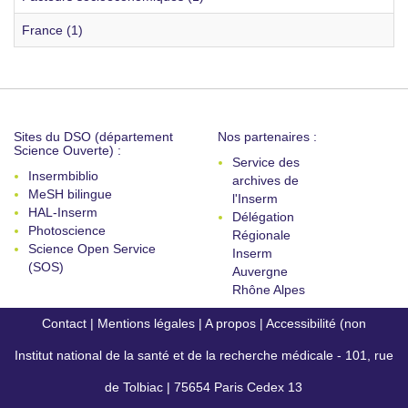
France (1)
Sites du DSO (département
Nos partenaires :
Science Ouverte) :
Service des
Insermbiblio
archives de
MeSH bilingue
l'Inserm
HAL-Inserm
Délégation
Photoscience
Régionale
Science Open Service
Inserm
(SOS)
Auvergne
Rhône Alpes
Contact
|
Mentions légales
|
A propos
|
Accessibilité (non
Institut national de la santé et de la recherche médicale - 101, rue
conforme)
de Tolbiac | 75654 Paris Cedex 13