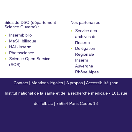
Sites du DSO (département
Nos partenaires :
Science Ouverte) :
Service des
Insermbiblio
archives de
MeSH bilingue
l'Inserm
HAL-Inserm
Délégation
Photoscience
Régionale
Science Open Service
Inserm
(SOS)
Auvergne
Rhône Alpes
Contact
|
Mentions légales
|
A propos
|
Accessibilité (non
Institut national de la santé et de la recherche médicale - 101, rue
conforme)
de Tolbiac | 75654 Paris Cedex 13